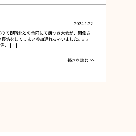
2024.1.22
ごのて御所北との合同にて餅つき大会が、開催さ
の寝坊をしてしまい参加遅れちゃいました。。。
、 […]
続きを読む >>