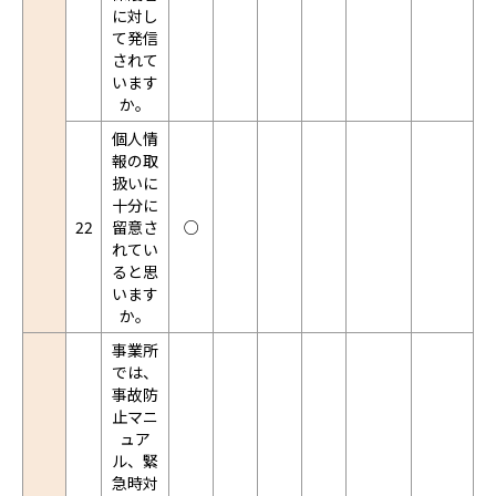
に対し
て発信
されて
います
か。
個人情
報の取
扱いに
十分に
22
留意さ
○
れてい
ると思
います
か。
事業所
では、
事故防
止マニ
ュア
ル、緊
急時対