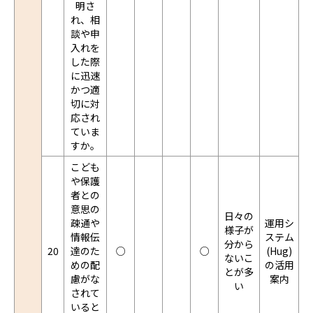
明さ
れ、相
談や申
入れを
した際
に迅速
かつ適
切に対
応され
ていま
すか。
こども
や保護
者との
意思の
日々の
疎通や
運用シ
様子が
情報伝
ステム
分から
20
達のた
○
○
(Hug)
ないこ
めの配
の活用
とが多
慮がな
案内
い
されて
いると