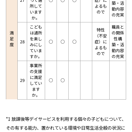
27
って通
○
○
○
症）に
築・活
所して
よるも
動内容
います
ので
の充実
か。
こども
職員と
特性
満
は通所
の関係
（不安
足
を楽し
性構
28
○
○
○
症）に
度
みにし
築・活
よるも
ていま
動内容
ので
すか。
の充実
事業所
の支援
に満足
29
○
○
してい
ます
か。
*1 放課後等デイサービスを利用する個々の子どもについて、
その有する能力、置かれている環境や日常生活全般の状況に