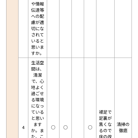
や情報
伝達等
への配
慮が適
切にな
されて
いると
思いま
すか。
生活空
間は、
清潔
で、心
地よく
過ごせ
る環境
になっ
ている
裸足で
と思い
足裏が
ます
黒くな
清掃の
4
○
○
○
か。ま
るので
徹底
た、こ
床の改