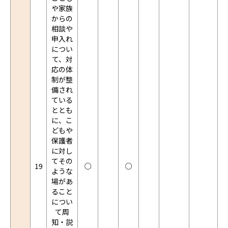
や家族
からの
相談や
申入れ
につい
て、対
応の体
制が整
備され
ている
ととも
に、こ
どもや
保護者
に対し
てその
19
○
○
ような
場があ
ること
につい
て周
知・説