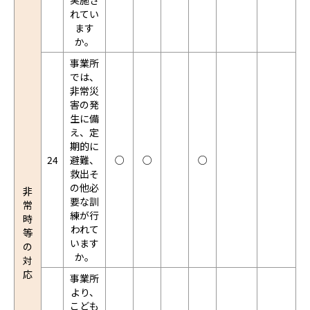
実施さ
れてい
ます
か。
事業所
では、
非常災
害の発
生に備
え、定
期的に
24
避難、
○
○
○
救出そ
の他必
非
要な訓
常
練が行
時
われて
等
います
の
か。
対
応
事業所
より、
こども