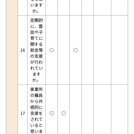
います
か。
定期的
に、面
談や子
育てに
関する
16
助言等
○
○
の支援
が行わ
れてい
ます
か。
事業所
の職員
から共
感的に
17
支援を
○
○
されて
いると
思いま