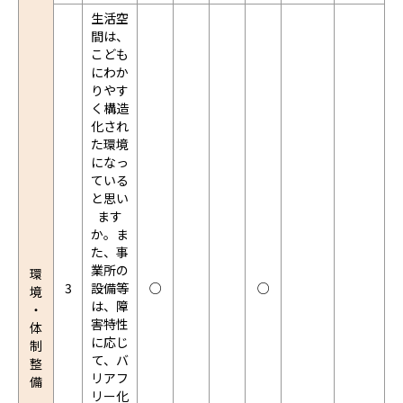
生活空
間は、
こども
にわか
りやす
く構造
化され
た環境
になっ
ている
と思い
ます
か。ま
た、事
業所の
環
3
設備等
○
○
境
は、障
・
害特性
体
に応じ
制
て、バ
整
リアフ
備
リー化