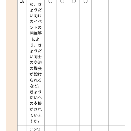
18
○
○
○
○
た、き
ょうだ
い向け
のイベ
ントの
開催等
によ
り、き
ょうだ
い同士
の交流
の機会
が設け
られる
など、
きょう
だいへ
の支援
がされ
ていま
すか。
こども