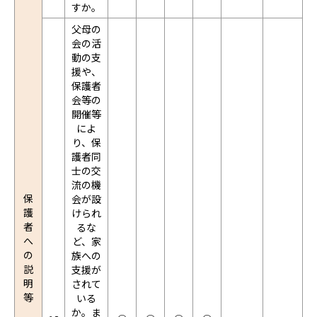
すか。
父母の
会の活
動の支
援や、
保護者
会等の
開催等
によ
り、保
護者同
士の交
流の機
保
会が設
護
けられ
者
るな
へ
ど、家
の
族への
説
支援が
明
されて
等
いる
か。ま