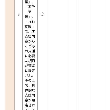
援」、
「家族
支
8
○
援」、
「移行
支援 」
で示す
支援内
容から
こども
の支援
に必要
な項目
が適切
に設定
され、
その上
で、具
体的な
支援内
容が設
定され
ている