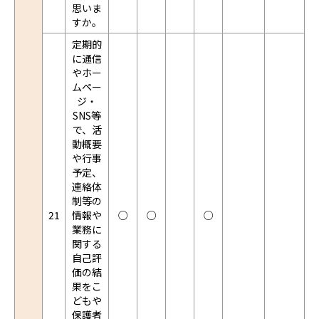
思いま
すか。
定期的
に通信
やホー
ムペー
ジ・
SNS等
で、活
動概要
や行事
予定、
連絡体
制等の
21
情報や
○
○
○
業務に
関する
自己評
価の結
果をこ
どもや
保護者