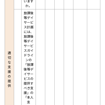
います
か。
放課後
等デイ
サービ
ス計画
には、
放課後
等デイ
サービ
スガイ
適
ドライ
切
ンの
な
「放課
支
後等デ
援
イサー
の
ビスの
提
提供す
供
べき支
援」の
「本人
支