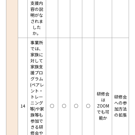
支援内
容の説
明がな
されま
した
か。
事業所
では、
家族に
対して
家族支
援プロ
グラム
(ペアレ
ント・
研修会
トレー
研修会
は
ニング
への参
14
○
○
○
○
ZOOM
等)や家
加方法
でも可
族等も
の拡張
能か
参加で
きる研
修会や