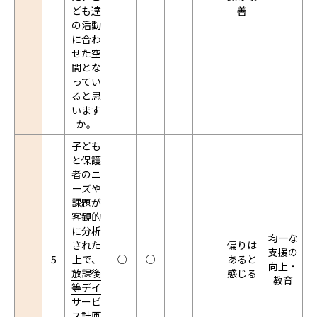
ども達
善
の活動
に合わ
せた空
間とな
ってい
ると思
います
か。
子ども
と保護
者のニ
ーズや
課題が
客観的
に分析
均一な
された
偏りは
支援の
5
上で、
○
○
あると
向上・
放課後
感じる
教育
等デイ
サービ
ス計画