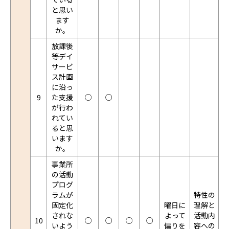
と思い
ます
か。
放課後
等デイ
サービ
ス計画
に沿っ
9
た支援
○
○
が行わ
れてい
ると思
います
か。
事業所
の活動
プログ
ラムが
特性の
固定化
曜日に
理解と
されな
よって
活動内
10
○
○
○
○
いよう
偏りを
容への