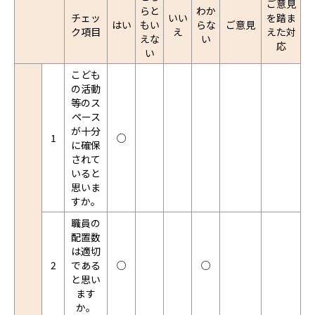
ご意見
らと
わか
チェッ
いい
を踏ま
はい
もい
らな
ご意見
ク項目
え
えた対
えな
い
応
い
こども
の活動
等のス
ペース
が十分
1
○
に確保
されて
いると
思いま
すか。
職員の
配置数
は適切
2
である
○
○
と思い
ます
か。