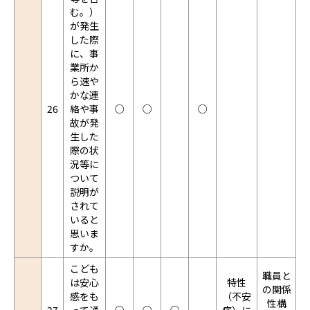
む。）
が発生
した際
に、事
業所か
ら速や
かな連
26
絡や事
○
○
○
故が発
生した
際の状
況等に
ついて
説明が
されて
いると
思いま
すか。
こども
職員と
は安心
特性
の関係
感をも
（不安
性構